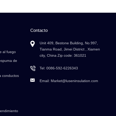
Contacto
Unit 409, Bestone Building, No.997,
Tianma Road, Jimei District , Xiamen
e al fuego
city, China Zip code: 361021
 espuma de
Tel:
0086-592-6226343
a conductos
Email:
Market@luseninsulation.com
rendimiento