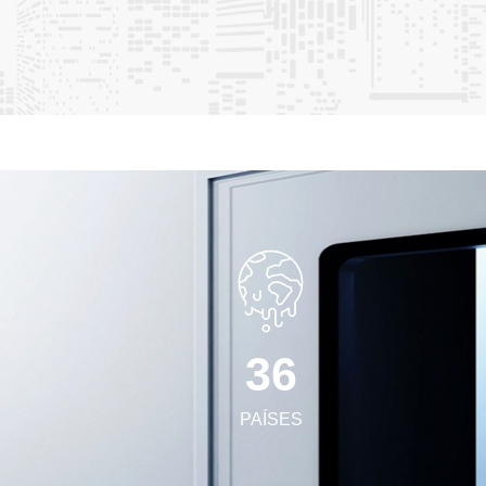
 Sistemas de partición para salas blancas/Paneles
ho • Puertas y ventanas de salas blancas • Materiales de
ncia • Sistemas de conductos de aire central/paneles de conductos
ntas y equipos específicos para salas blancas. Esperamos
crear entornos de sala limpia de alto nivel.
3
6
PAÍSES