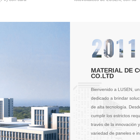
vador, método
compuestos formados por dos
de instalación y
capas de placas de acero de
 rendimiento de
colores con un material aislante
de energía
(como espuma de poliuretano o
2011
de alta eficiencia y
lana de roca) entre medias, y
 seguridad y
tienen una amplia gama de
d, se han convertido
aplicaciones en el campo
 en el campo de
fotovoltaico.
de paneles
MATERIAL DE 
ovoltaicos.
CO.LTD
Bienvenido a LUSEN, un 
dedicado a brindar soluc
de alta tecnología. Des
cumplir los estrictos req
través de la innovación 
variedad de paneles e in