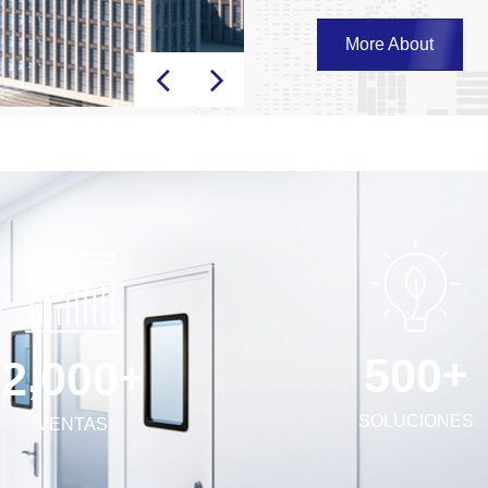
incluyen, entre otros: •
sándwich/Paneles de tec
More About
filtración de alta eficie
y accesorios • Herramie
colaborar con usted para 
+
,
5
0
0
+
2
0
0
0
SOLUCIONES
VENTAS