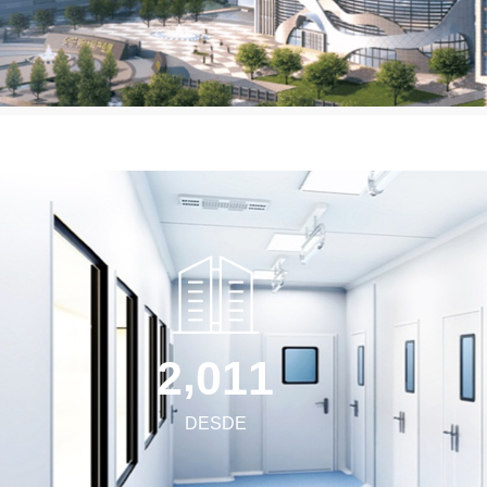
,
2
0
1
1
DESDE