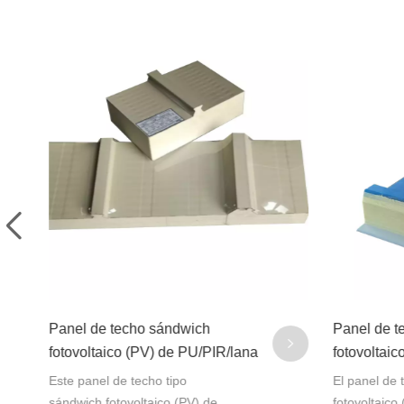
Panel de techo sándwich
Fabricante
fotovoltaico (PV) con aislamiento
sándwich f
de cara metálica 1000R
durabilida
El panel de techo sándwich
Los paneles
fotovoltaico (PV) con cara
fotovoltaic