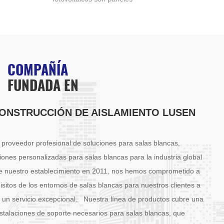
avanzados diseñados con dos
cons
capas exteriores robustas que
con 
encierran un núcleo liviano. El
suel
núcleo suele estar compuesto
livi
por materiales como
poli
COMPAÑÍA
poliestireno, poliuretano o lana
mien
FUNDADA EN
mineral, elegidos por sus
exte
excelentes propiedades
de m
aislantes y su baja densidad.
rígi
CONSTRUCCIÓN DE AISLAMIENTO LUSEN
Las capas exteriores suelen
cono
estar construidas con metal
dura
proveedor profesional de soluciones para salas blancas,
(como aluminio o acero) u otros
aisl
materiales rígidos, lo que
popu
iones personalizadas para salas blancas para la industria global
proporciona una resistencia y
part
de nuestro establecimiento en 2011, nos hemos comprometido a
durabilidad excepcionales.
par
uisitos de los entornos de salas blancas para nuestros clientes a
y un servicio excepcional. Nuestra línea de productos cubre una
stalaciones de soporte necesarios para salas blancas, que