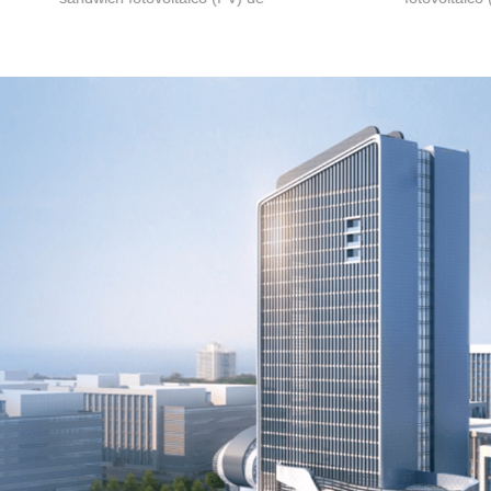
metálica de LUSEN adopta el
diseño inno
diseño del principio antisifón
conveniente 
para prevenir eficazmente la
desmontaje,
erosión y penetración del panel
generación 
después de que el agua de
fotovoltaica 
lluvia se esparce. El diseño de
garantía de
cresta de ola proporciona un
confiabilida
efecto impermeable y
en un líder
capacidad de carga, al tiempo
fabricación 
que garantiza el efecto de
sándwich fot
aislamiento del edificio y reduce
los costos de construcción.