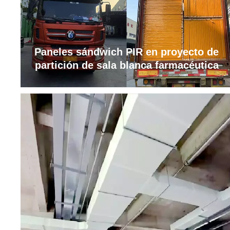
Paneles sándwich PIR en proyecto de
partición de sala blanca farmacéutica