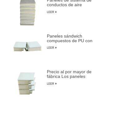
Paneles de sistema de
conductos de aire
centrales preaislados
LEER
de espuma de PU
compuesta
Paneles sándwich
compuestos de PU con
aislamiento ignífugo,
LEER
impermeables y
personalizables
Precio al por mayor de
fábrica Los paneles
sándwich preaislados
LEER
más duraderos de
LUSEN
Puerta insonorizada
para salas blancas con
marco de aluminio para
LEER
fabricación de
semiconductores