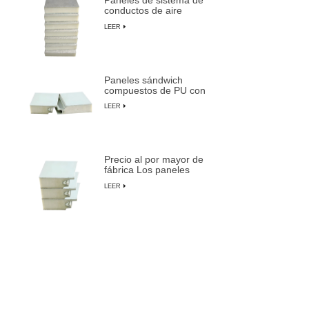
Paneles de sistema de
conductos de aire
centrales preaislados
LEER
de espuma de PU
compuesta
Paneles sándwich
compuestos de PU con
aislamiento ignífugo,
LEER
impermeables y
personalizables
Precio al por mayor de
fábrica Los paneles
sándwich preaislados
LEER
más duraderos de
LUSEN
Puerta insonorizada
para salas blancas con
marco de aluminio para
LEER
fabricación de
semiconductores