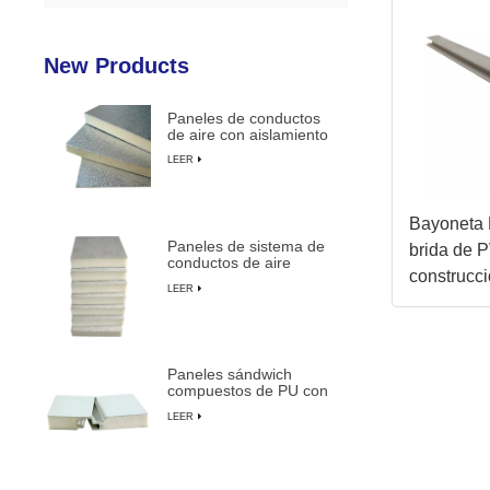
New Products
Paneles de conductos
de aire con aislamiento
de espuma de PU
LEER
duraderos y livianos
Bayoneta 
Paneles de sistema de
brida de 
conductos de aire
construcc
centrales preaislados de
LEER
espuma de PU
de conduc
compuesta
Paneles sándwich
compuestos de PU con
aislamiento ignífugo,
LEER
impermeables y
personalizables