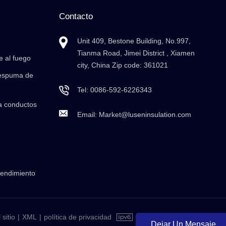
Contacto
Unit 409, Bestone Building, No.997,
Tianma Road, Jimei District , Xiamen
e al fuego
city, China Zip code: 361021
 espuma de
Tel:
0086-592-6226343
a conductos
Email:
Market@luseninsulation.com
rendimiento
sitio
|
XML
|
política de privacidad
Dejar Un Mensaje