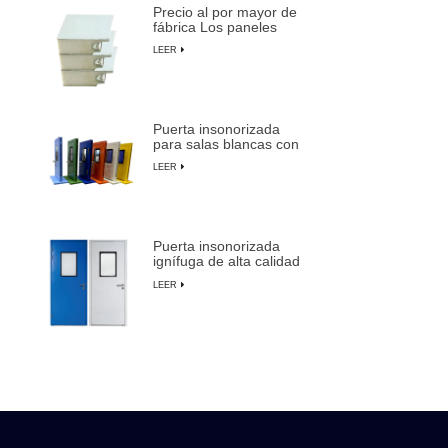
Precio al por mayor de
fábrica Los paneles
sándwich preaislados
LEER
más duraderos de
LUSEN
Puerta insonorizada
para salas blancas con
marco de aluminio para
LEER
fabricación de
semiconductores
Puerta insonorizada
ignífuga de alta calidad
para salas blancas con
LEER
anulación manual