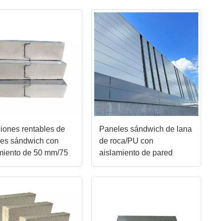
nalizables
iones rentables de
Paneles sándwich de lana
les sándwich con
de roca/PU con
miento de 50 mm/75
aislamiento de pared
00 mm
exterior del edificio