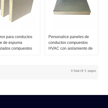
ros para conductos
Personalice paneles de
re de espuma
conductos compuestos
slados compuestos
HVAC con aislamiento de
 livianos de 25 mm /
alta eficiencia de 20
m
mm/30 mm
A Total Of
5
Pages