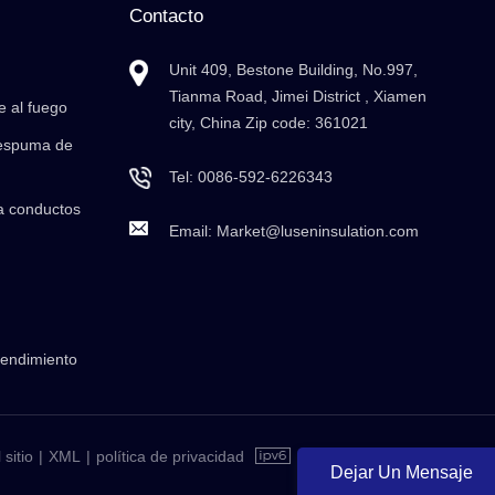
Contacto
Unit 409, Bestone Building, No.997,
Tianma Road, Jimei District , Xiamen
e al fuego
city, China Zip code: 361021
 espuma de
Tel:
0086-592-6226343
a conductos
Email:
Market@luseninsulation.com
rendimiento
sitio
|
XML
|
política de privacidad
Dejar Un Mensaje