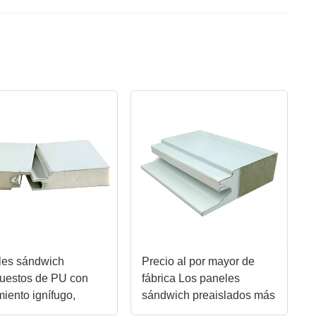
les sándwich
Precio al por mayor de
uestos de PU con
fábrica Los paneles
miento ignífugo,
sándwich preaislados más
rmeables y
duraderos de LUSEN