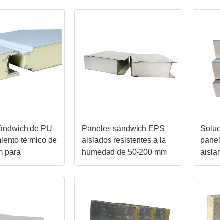
perso
ándwich de PU
Paneles sándwich EPS
Soluc
iento térmico de
aislados resistentes a la
pane
m para
humedad de 50-200 mm
aisla
iento en frío
para casas prefabricadas
mm/1