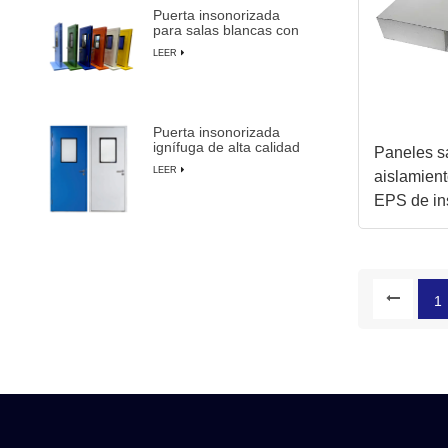
Puerta insonorizada
para salas blancas con
marco de aluminio para
LEER
fabricación de
semiconductores
Puerta insonorizada
ignífuga de alta calidad
Paneles s
para salas blancas con
LEER
aislamien
anulación manual
EPS de in
para tech
1