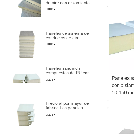
de aire con aislamiento
de espuma de PU
LEER
duraderos y livianos
Paneles de sistema de
conductos de aire
centrales preaislados de
LEER
espuma de PU
compuesta
Paneles sándwich
compuestos de PU con
aislamiento ignífugo,
Paneles s
LEER
impermeables y
con aislam
personalizables
50-150 m
almacenam
Precio al por mayor de
fábrica Los paneles
sándwich preaislados
LEER
más duraderos de
LUSEN