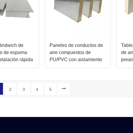
ándwich de
Paneles de conductos de
Table
to de espuma
aire compuestos de
de ai
stalación rápida
PU/PVC con aislamiento
preai
os y paredes
impermeable
de PU
personalizado
30 m
2
3
4
5