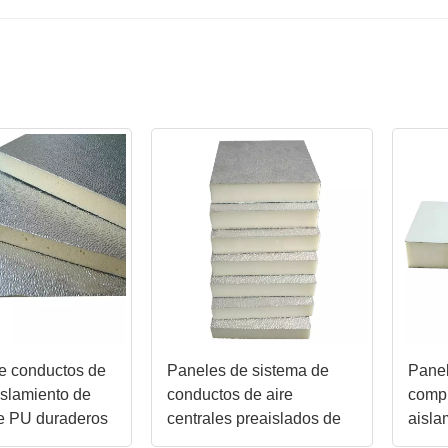
e conductos de
Paneles de sistema de
Pane
islamiento de
conductos de aire
comp
e PU duraderos
centrales preaislados de
aisla
espuma de PU compuesta
impe