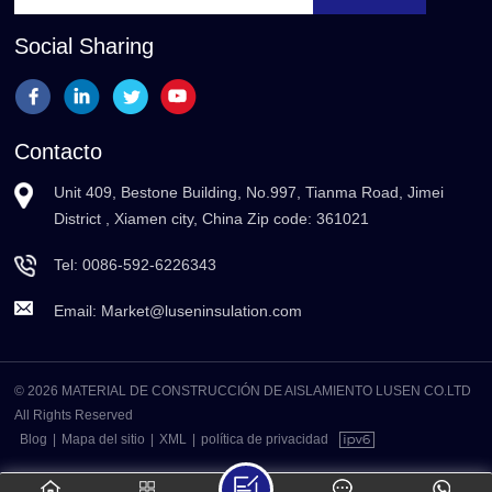
Social Sharing
Contacto
Unit 409, Bestone Building, No.997, Tianma Road, Jimei
District , Xiamen city, China Zip code: 361021
Tel:
0086-592-6226343
Email:
Market@luseninsulation.com
© 2026 MATERIAL DE CONSTRUCCIÓN DE AISLAMIENTO LUSEN CO.LTD
All Rights Reserved
Blog
|
Mapa del sitio
|
XML
|
política de privacidad