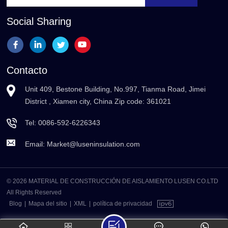
Social Sharing
Contacto
Unit 409, Bestone Building, No.997, Tianma Road, Jimei
District , Xiamen city, China Zip code: 361021
Tel:
0086-592-6226343
Email:
Market@luseninsulation.com
© 2026 MATERIAL DE CONSTRUCCIÓN DE AISLAMIENTO LUSEN CO.LTD
All Rights Reserved
Blog
|
Mapa del sitio
|
XML
|
política de privacidad