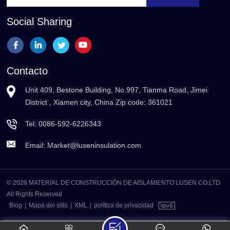
Social Sharing
Contacto
Unit 409, Bestone Building, No.997, Tianma Road, Jimei
District , Xiamen city, China Zip code: 361021
Tel:
0086-592-6226343
Email:
Market@luseninsulation.com
© 2026 MATERIAL DE CONSTRUCCIÓN DE AISLAMIENTO LUSEN CO.LTD
All Rights Reserved
Blog
|
Mapa del sitio
|
XML
|
política de privacidad