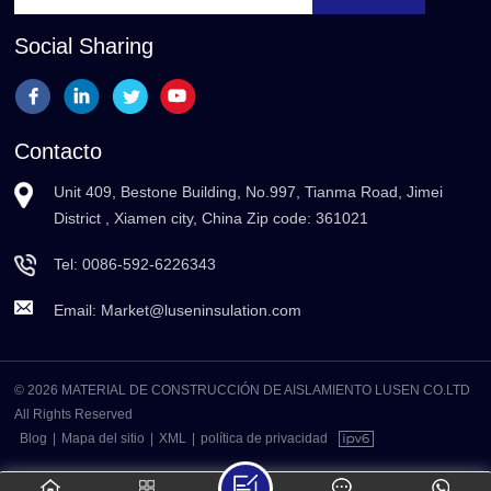
Social Sharing
Contacto
Unit 409, Bestone Building, No.997, Tianma Road, Jimei
District , Xiamen city, China Zip code: 361021
Tel:
0086-592-6226343
Email:
Market@luseninsulation.com
© 2026 MATERIAL DE CONSTRUCCIÓN DE AISLAMIENTO LUSEN CO.LTD
All Rights Reserved
Blog
|
Mapa del sitio
|
XML
|
política de privacidad