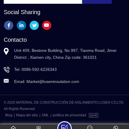
Social Sharing
Contacto
Unit 409, Bestone Building, No.997, Tianma Road, Jimei
District , Xiamen city, China Zip code: 361021
Tel:
0086-592-6226343
Email:
Market@luseninsulation.com
© 2026 MATERIAL DE CONSTRUCCIÓN DE AISLAMIENTO LUSEN CO.LTD
All Rights Reserved
Blog
|
Mapa del sitio
|
XML
|
política de privacidad