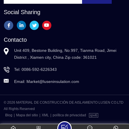
Social Sharing
Contacto
Unit 409, Bestone Building, No.997, Tianma Road, Jimei
District , Xiamen city, China Zip code: 361021
Tel:
0086-592-6226343
Email:
Market@luseninsulation.com
© 2026 MATERIAL DE CONSTRUCCIÓN DE AISLAMIENTO LUSEN CO.LTD
All Rights Reserved
Blog
|
Mapa del sitio
|
XML
|
política de privacidad