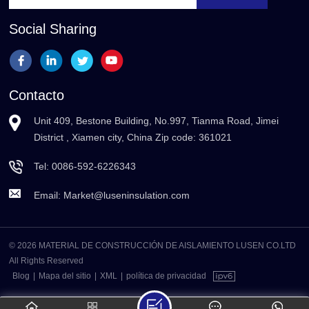
Social Sharing
Contacto
Unit 409, Bestone Building, No.997, Tianma Road, Jimei
District , Xiamen city, China Zip code: 361021
Tel:
0086-592-6226343
Email:
Market@luseninsulation.com
© 2026 MATERIAL DE CONSTRUCCIÓN DE AISLAMIENTO LUSEN CO.LTD
All Rights Reserved
Blog
|
Mapa del sitio
|
XML
|
política de privacidad