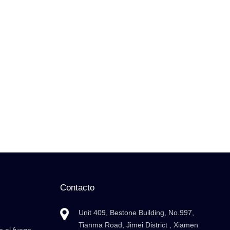
Contacto
Unit 409, Bestone Building, No.997,
Tianma Road, Jimei District , Xiamen