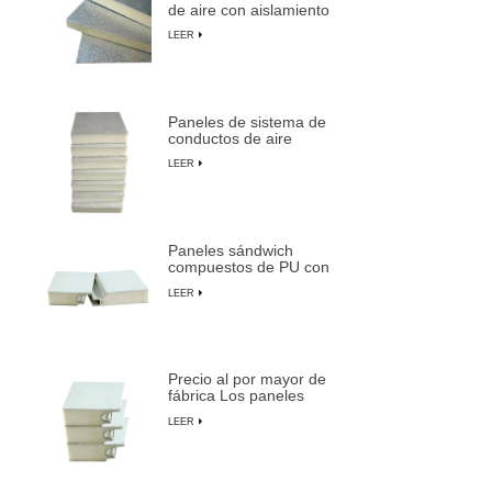
de aire con aislamiento
de espuma de PU
LEER
duraderos y livianos
Paneles de sistema de
conductos de aire
centrales preaislados de
LEER
espuma de PU
compuesta
Paneles sándwich
compuestos de PU con
aislamiento ignífugo,
LEER
impermeables y
personalizables
Precio al por mayor de
fábrica Los paneles
sándwich preaislados
LEER
más duraderos de
LUSEN