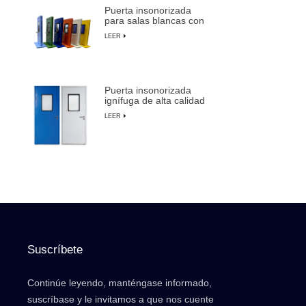
Puerta insonorizada
para salas blancas con
marco de aluminio para
LEER
fabricación de
semiconductores
Puerta insonorizada
ignífuga de alta calidad
para salas blancas con
LEER
anulación manual
Suscríbete
Continúe leyendo, manténgase informado,
suscríbase y le invitamos a que nos cuente