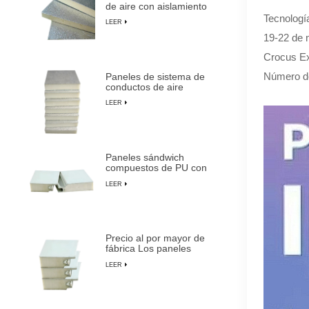
de aire con aislamiento
de espuma de PU
Tecnologí
LEER
duraderos y livianos
19-22 de 
Crocus Ex
Número d
Paneles de sistema de
conductos de aire
centrales preaislados de
LEER
espuma de PU
compuesta
Paneles sándwich
compuestos de PU con
aislamiento ignífugo,
LEER
impermeables y
personalizables
Precio al por mayor de
fábrica Los paneles
sándwich preaislados
LEER
más duraderos de
LUSEN