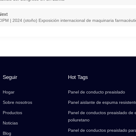
Next
CIPM | 2024 (otoño) Exposición internacional de maquinaria farmacéut
Seguir
Hot Tags
Hogar
Panel de conducto preaislado
Sobre nosotros
Panel aislante de espuma resistent
Productos
Panel de conductos preaislado de
poliuretano
Noticias
Panel de conductos preaislado par
Blog