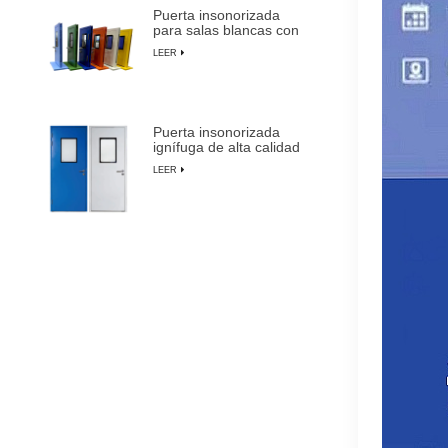
Puerta insonorizada
para salas blancas con
marco de aluminio para
LEER
fabricación de
semiconductores
Puerta insonorizada
ignífuga de alta calidad
para salas blancas con
LEER
anulación manual