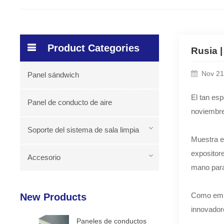
Product Categories
Rusia 
Nov 21
Panel sándwich
El tan es
Panel de conducto de aire
noviembr
Soporte del sistema de sala limpia
Muestra e
expositor
Accesorio
mano para 
Como empr
New Products
innovado
Paneles de conductos