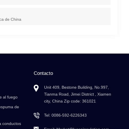
ica de China
Contacto
Unit 409, Bestone Building, No.997,
Tianma Road, Jimei District , Xiamen
e al fuego
city, China Zip code: 361021
 espuma de
Tel:
0086-592-6226343
a conductos