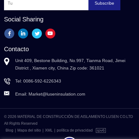
Subscribe
Social Sharing
Contacto
Unit 409, Bestone Building, No.997, Tianma Road, Jimei
District , Xiamen city, China Zip code: 361021
Tel:
0086-592-6226343
Email:
Market@luseninsulation.com
© 2026 MATERIAL DE CONSTRUCCIÓN DE AISLAMIENTO LUSEN CO.LTD
All Rights Reserved
Blog
|
Mapa del sitio
|
XML
|
política de privacidad