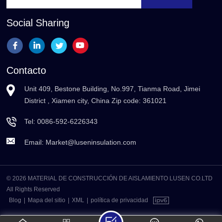
Social Sharing
Contacto
Unit 409, Bestone Building, No.997, Tianma Road, Jimei
District , Xiamen city, China Zip code: 361021
Tel:
0086-592-6226343
Email:
Market@luseninsulation.com
© 2026 MATERIAL DE CONSTRUCCIÓN DE AISLAMIENTO LUSEN CO.LTD
All Rights Reserved
Blog
|
Mapa del sitio
|
XML
|
política de privacidad