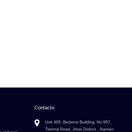
Contacto
Unit 409, Bestone Building, No.997,
Tianma Road, Jimei District , Xiamen