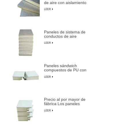
de aire con aislamiento
antimoho 
de espuma de PU
LEER
duraderos y livianos
blancas
Paneles de sistema de
conductos de aire
centrales preaislados de
LEER
espuma de PU
compuesta
Paneles sándwich
compuestos de PU con
aislamiento ignífugo,
LEER
impermeables y
personalizables
Precio al por mayor de
fábrica Los paneles
sándwich preaislados
LEER
más duraderos de
LUSEN