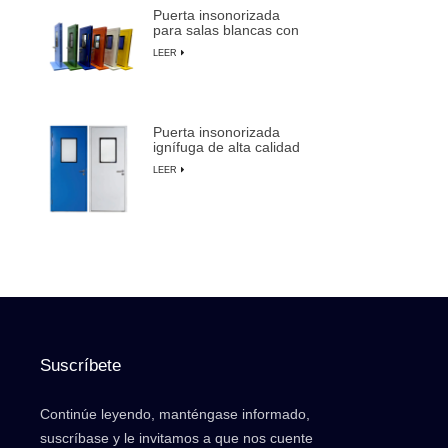
Puerta insonorizada
para salas blancas con
marco de aluminio para
LEER
fabricación de
semiconductores
Puerta insonorizada
ignífuga de alta calidad
para salas blancas con
LEER
anulación manual
Suscríbete
Continúe leyendo, manténgase informado,
suscríbase y le invitamos a que nos cuente