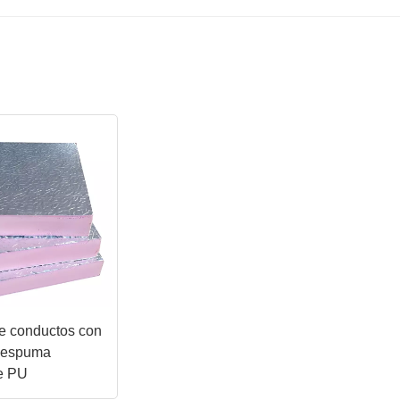
e conductos con
 espuma
de PU
ianos y