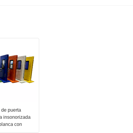
 de puerta
ca insonorizada
 blanca con
a U15/U16/U17