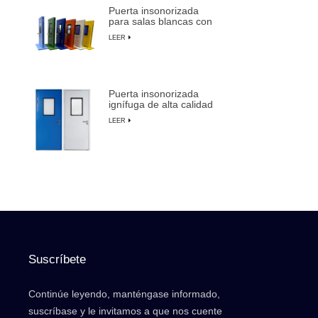
Puerta insonorizada
para salas blancas con
marco de aluminio para
LEER
fabricación de
semiconductores
Puerta insonorizada
ignífuga de alta calidad
para salas blancas con
LEER
anulación manual
Suscríbete
Continúe leyendo, manténgase informado,
suscríbase y le invitamos a que nos cuente