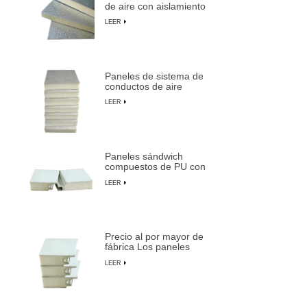
de aire con aislamiento
en Xiame
de espuma de PU
LEER
duraderos y livianos
Paneles de sistema de
conductos de aire
centrales preaislados de
LEER
espuma de PU
compuesta
Paneles sándwich
compuestos de PU con
aislamiento ignífugo,
LEER
impermeables y
personalizables
Precio al por mayor de
fábrica Los paneles
sándwich preaislados
LEER
más duraderos de
LUSEN