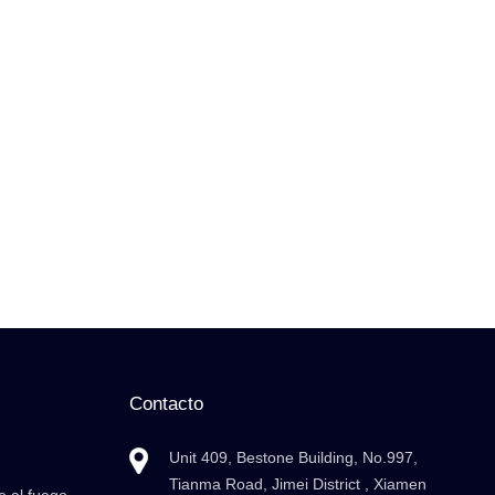
Contacto
Unit 409, Bestone Building, No.997,
Tianma Road, Jimei District , Xiamen