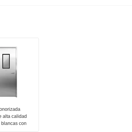
sonorizada
e alta calidad
s blancas con
 manual