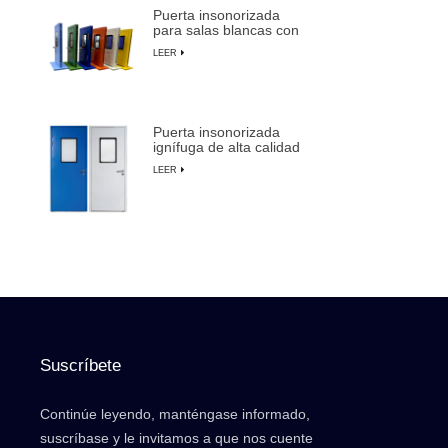
Puerta insonorizada
para salas blancas con
marco de aluminio para
LEER
fabricación de
semiconductores
Puerta insonorizada
ignífuga de alta calidad
para salas blancas con
LEER
anulación manual
Suscríbete
Continúe leyendo, manténgase informado,
suscríbase y le invitamos a que nos cuente