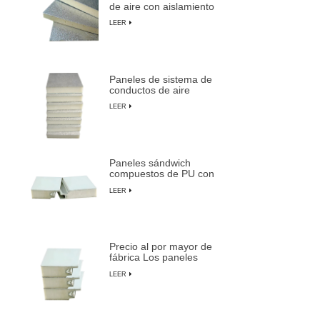
de aire con aislamiento
de espuma de PU
LEER
duraderos y livianos
Paneles de sistema de
conductos de aire
centrales preaislados de
LEER
espuma de PU
compuesta
Paneles sándwich
compuestos de PU con
aislamiento ignífugo,
LEER
impermeables y
personalizables
Precio al por mayor de
fábrica Los paneles
sándwich preaislados
LEER
más duraderos de
LUSEN