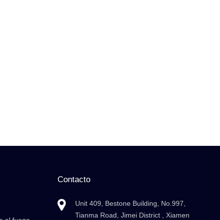
Contacto
Unit 409, Bestone Building, No.997,
Tianma Road, Jimei District , Xiamen