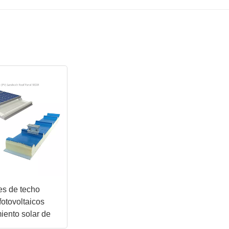
es de techo
otovoltaicos
iento solar de
e Crest 1000R