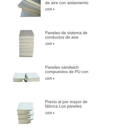
de aire con aislamiento
de espuma de PU
LEER
duraderos y livianos
Paneles de sistema de
conductos de aire
centrales preaislados de
LEER
espuma de PU
compuesta
Paneles sándwich
compuestos de PU con
aislamiento ignífugo,
LEER
impermeables y
personalizables
Precio al por mayor de
fábrica Los paneles
sándwich preaislados
LEER
más duraderos de
LUSEN