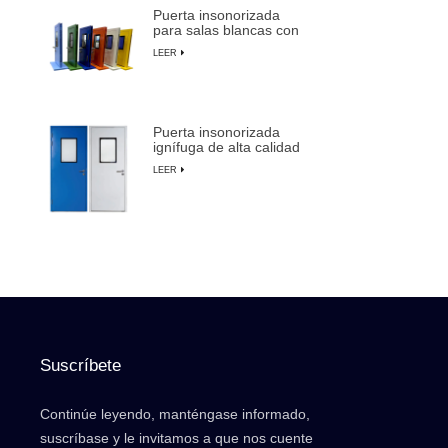
Puerta insonorizada
para salas blancas con
marco de aluminio para
LEER
fabricación de
semiconductores
Puerta insonorizada
ignífuga de alta calidad
para salas blancas con
LEER
anulación manual
Suscríbete
Continúe leyendo, manténgase informado,
suscríbase y le invitamos a que nos cuente