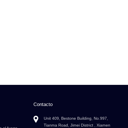
Contacto
Unit 409, Bestone Building, No.997,
Tianma Road, Jimei District , Xiamen