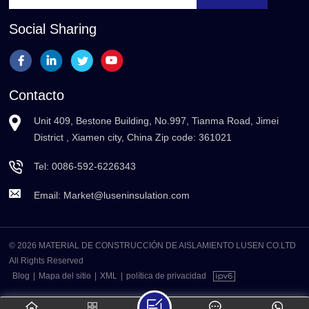
Social Sharing
Contacto
Unit 409, Bestone Building, No.997, Tianma Road, Jimei
District , Xiamen city, China Zip code: 361021
Tel:
0086-592-6226343
Email:
Market@luseninsulation.com
© 2026 MATERIAL DE CONSTRUCCIÓN DE AISLAMIENTO LUSEN CO.LTD
All Rights Reserved
Blog
|
Mapa del sitio
|
XML
|
política de privacidad