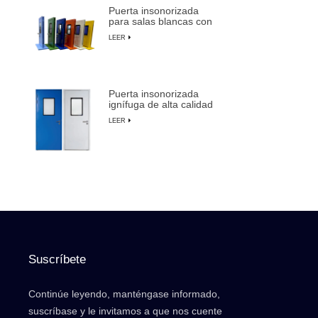
Puerta insonorizada
para salas blancas con
marco de aluminio para
LEER
fabricación de
semiconductores
Puerta insonorizada
ignífuga de alta calidad
para salas blancas con
LEER
anulación manual
Suscríbete
Continúe leyendo, manténgase informado,
suscríbase y le invitamos a que nos cuente