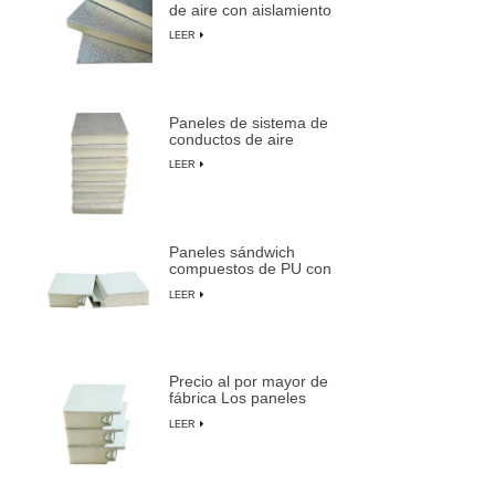
de aire con aislamiento
de espuma de PU
LEER
duraderos y livianos
Paneles de sistema de
conductos de aire
centrales preaislados de
LEER
espuma de PU
compuesta
Paneles sándwich
compuestos de PU con
aislamiento ignífugo,
LEER
impermeables y
personalizables
Precio al por mayor de
fábrica Los paneles
sándwich preaislados
LEER
más duraderos de
LUSEN