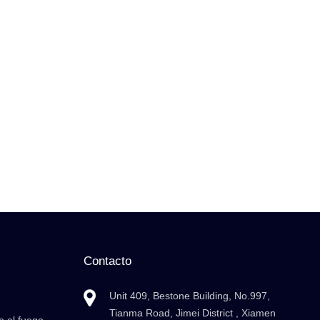
Contacto
Unit 409, Bestone Building, No.997,
Tianma Road, Jimei District , Xiamen