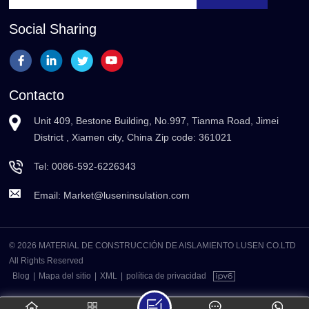
Social Sharing
Contacto
Unit 409, Bestone Building, No.997, Tianma Road, Jimei
District , Xiamen city, China Zip code: 361021
Tel:
0086-592-6226343
Email:
Market@luseninsulation.com
© 2026 MATERIAL DE CONSTRUCCIÓN DE AISLAMIENTO LUSEN CO.LTD
All Rights Reserved
Blog
|
Mapa del sitio
|
XML
|
política de privacidad