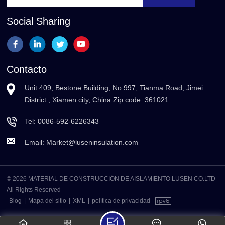
Social Sharing
Contacto
Unit 409, Bestone Building, No.997, Tianma Road, Jimei
District , Xiamen city, China Zip code: 361021
Tel:
0086-592-6226343
Email:
Market@luseninsulation.com
© 2026 MATERIAL DE CONSTRUCCIÓN DE AISLAMIENTO LUSEN CO.LTD
All Rights Reserved
Blog
|
Mapa del sitio
|
XML
|
política de privacidad