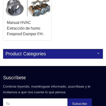
Manual HVAC
Extracción de humo
Fireproof Damper FH-
70
Product Categories
Suscríbete
Continúe leyendo, manténgase informado, suscríbase y le
invitamos a que nos cuente lo que piensa.
Subscribe