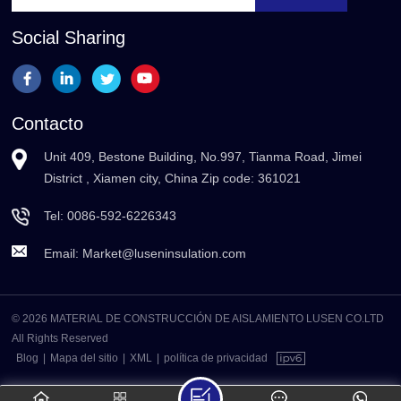
Social Sharing
Contacto
Unit 409, Bestone Building, No.997, Tianma Road, Jimei
District , Xiamen city, China Zip code: 361021
Tel:
0086-592-6226343
Email:
Market@luseninsulation.com
© 2026 MATERIAL DE CONSTRUCCIÓN DE AISLAMIENTO LUSEN CO.LTD
All Rights Reserved
Blog
|
Mapa del sitio
|
XML
|
política de privacidad