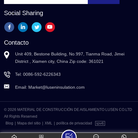
Social Sharing
Contacto
Unit 409, Bestone Building, No.997, Tianma Road, Jimei
District , Xiamen city, China Zip code: 361021
Tel:
0086-592-6226343
Email:
Market@luseninsulation.com
© 2026 MATERIAL DE CONSTRUCCIÓN DE AISLAMIENTO LUSEN CO.LTD
All Rights Reserved
Blog
|
Mapa del sitio
|
XML
|
política de privacidad