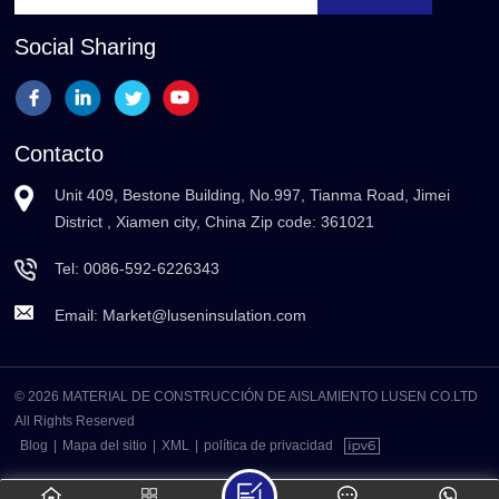
Social Sharing
Contacto
Unit 409, Bestone Building, No.997, Tianma Road, Jimei
District , Xiamen city, China Zip code: 361021
Tel:
0086-592-6226343
Email:
Market@luseninsulation.com
© 2026 MATERIAL DE CONSTRUCCIÓN DE AISLAMIENTO LUSEN CO.LTD
All Rights Reserved
Blog
|
Mapa del sitio
|
XML
|
política de privacidad