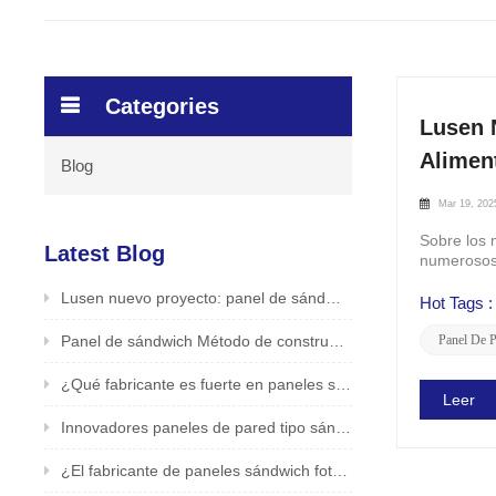
Categories
Lusen 
Alimen
Blog
Mar 19, 202
Sobre los 
Latest Blog
numerosos 
sobre cómo
Lusen nuevo proyecto: panel de sándwich PIR para la aplicación del techo en la fábrica de alimentos /bebidas
Hot Tags :
Panel de sándwich Método de construcción de pared exterior Lusen Factory presentado
Panel De P
¿Qué fabricante es fuerte en paneles sándwich fotovoltaicos? Productor confiable y seguro - LUSEN
Leer
Innovadores paneles de pared tipo sándwich fotovoltaicos de LUSEN (Xiamen) Co., Ltd.
¿El fabricante de paneles sándwich fotovoltaicos en China es bueno? Fabricante original LUSEN admite personalización