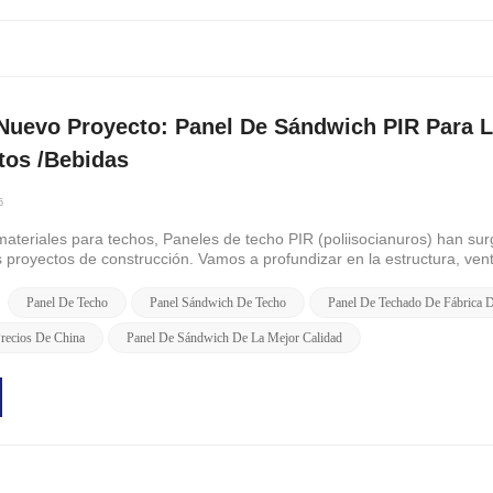
Nuevo Proyecto: Panel De Sándwich PIR Para L
tos /bebidas
5
materiales para techos, Paneles de techo PIR (poliisocianuros) han su
proyectos de construcción. Vamos a profundizar en la estructura, vent
 seleccionar los me...
Panel De Techo
Panel Sándwich De Techo
Panel De Techado De Fábrica 
recios De China
Panel De Sándwich De La Mejor Calidad