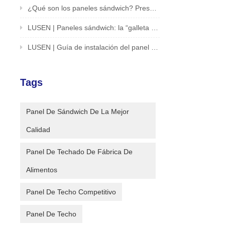
¿Qué son los paneles sándwich? Presentación de una solución innovadora para edificios y estructuras
LUSEN | Paneles sándwich: la “galleta sándwich” del mundo de la arquitectura
LUSEN | Guía de instalación del panel sándwich de desbloqueo en un segundo
Tags
Panel De Sándwich De La Mejor
Calidad
Panel De Techado De Fábrica De
Alimentos
Panel De Techo Competitivo
Panel De Techo