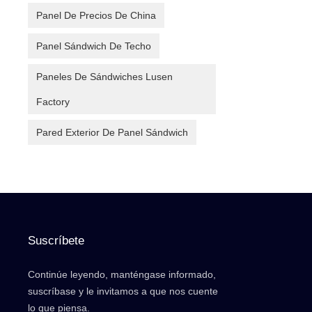
Panel De Precios De China
Panel Sándwich De Techo
Paneles De Sándwiches Lusen
Factory
Pared Exterior De Panel Sándwich
Suscríbete
Continúe leyendo, manténgase informado,
suscríbase y le invitamos a que nos cuente
lo que piensa.