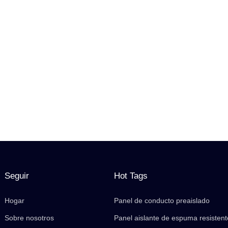
Seguir
Hot Tags
Hogar
Panel de conducto preaislado
Sobre nosotros
Panel aislante de espuma resistent