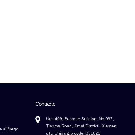
Contacto
Unit 409, Bestone Building, No.997,
Tianma Road, Jimei District , Xiamen
e al fuego
city, China Zip code: 361021