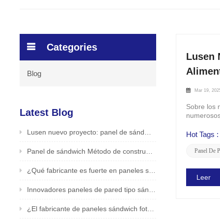
Categories
Lusen 
Alimen
Blog
Mar 19, 202
Sobre los 
Latest Blog
numerosos 
sobre cómo
Lusen nuevo proyecto: panel de sándwich PIR para la aplicación del techo en la fábrica de alimentos /bebidas
Hot Tags :
Panel de sándwich Método de construcción de pared exterior Lusen Factory presentado
Panel De P
¿Qué fabricante es fuerte en paneles sándwich fotovoltaicos? Productor confiable y seguro - LUSEN
Leer
Innovadores paneles de pared tipo sándwich fotovoltaicos de LUSEN (Xiamen) Co., Ltd.
¿El fabricante de paneles sándwich fotovoltaicos en China es bueno? Fabricante original LUSEN admite personalización