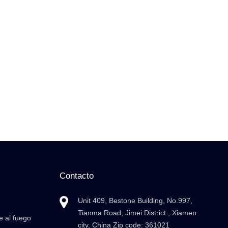
Contacto
Unit 409, Bestone Building, No.997,
Tianma Road, Jimei District , Xiamen
e al fuego
city, China Zip code: 361021