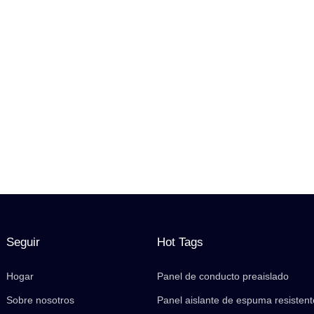
Seguir
Hot Tags
Hogar
Panel de conducto preaislado
Sobre nosotros
Panel aislante de espuma resistent