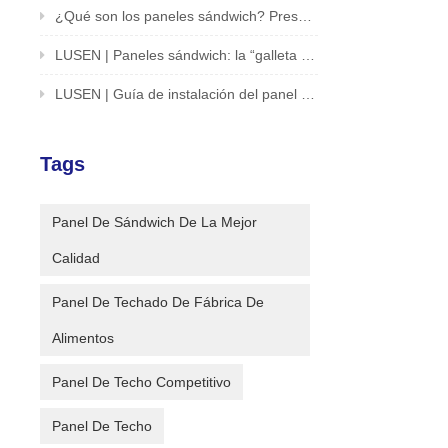
¿Qué son los paneles sándwich? Presentación de una solución innovadora para edificios y estructuras
LUSEN | Paneles sándwich: la “galleta sándwich” del mundo de la arquitectura
LUSEN | Guía de instalación del panel sándwich de desbloqueo en un segundo
Tags
Panel De Sándwich De La Mejor
Calidad
Panel De Techado De Fábrica De
Alimentos
Panel De Techo Competitivo
Panel De Techo