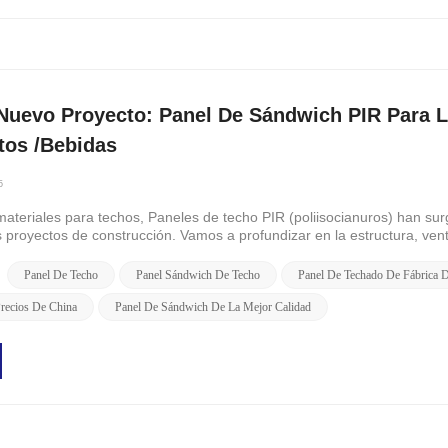
Nuevo Proyecto: Panel De Sándwich PIR Para L
tos /bebidas
5
materiales para techos, Paneles de techo PIR (poliisocianuros) han su
proyectos de construcción. Vamos a profundizar en la estructura, vent
 seleccionar los me...
Panel De Techo
Panel Sándwich De Techo
Panel De Techado De Fábrica 
recios De China
Panel De Sándwich De La Mejor Calidad