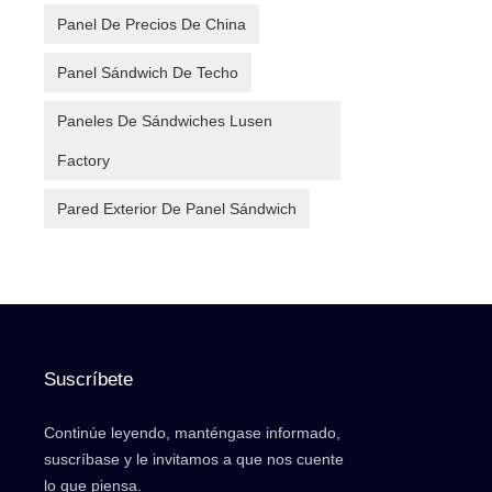
Panel De Precios De China
Panel Sándwich De Techo
Paneles De Sándwiches Lusen
Factory
Pared Exterior De Panel Sándwich
Suscríbete
Continúe leyendo, manténgase informado,
suscríbase y le invitamos a que nos cuente
lo que piensa.