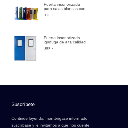
Puerta insonorizada
para salas blancas con
marco de aluminio para
LEER
fabricación de
semiconductores
Puerta insonorizada
ignífuga de alta calidad
para salas blancas con
LEER
anulación manual
Suscríbete
Continúe leyendo, manténgase informado,
suscríbase y le invitamos a que nos cuente