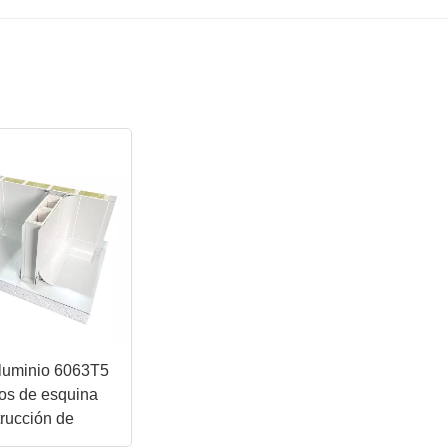
aluminio 6063T5
ios de esquina
trucción de
e paneles