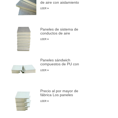
de aire con aislamiento
sándwich 
de espuma de PU
LEER
duraderos y livianos
blancas
Paneles de sistema de
conductos de aire
centrales preaislados de
LEER
espuma de PU
compuesta
Paneles sándwich
compuestos de PU con
aislamiento ignífugo,
LEER
impermeables y
personalizables
Precio al por mayor de
fábrica Los paneles
sándwich preaislados
LEER
más duraderos de
LUSEN