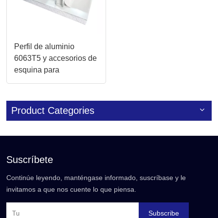
Perfil de aluminio
6063T5 y accesorios de
esquina para
construcción de
paredes de paneles
sándwich para salas
Product Categories
blancas
Suscríbete
Continúe leyendo, manténgase informado, suscríbase y le
invitamos a que nos cuente lo que piensa.
Subscribe