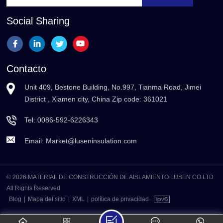
Social Sharing
Contacto
Unit 409, Bestone Building, No.997, Tianma Road, Jimei
District , Xiamen city, China Zip code: 361021
Tel:
0086-592-6226343
Email:
Market@luseninsulation.com
© 2026 MATERIAL DE CONSTRUCCIÓN DE AISLAMIENTO LUSEN CO.LTD
All Rights Reserved
Blog
|
Mapa del sitio
|
XML
|
política de privacidad