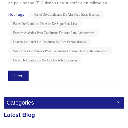
de poliuretano (PU) tienen una superficie en relieve en
ambos lados en el mercado. Pero, en la industria
farmacéutica, la calidad del entorno de producción es de
Hot Tags :
Panel De Conductos De Aire Para Salas Blancas
suma importancia y rigor. Por eso el lado interior con
Panel De Conducto De Aire De Superficie Lisa
superficie lisa juega...
Paneles Aislados Para Conductos De Aire Para Laboratorios
Diseño De Panel De Conducto De Aire Personalizado
Soluciones De Paneles Para Conductos De Aire De Alto Rendimiento
Panel De Conductos De Aire De Alta Eficiencia
Leer
Categories
Latest Blog