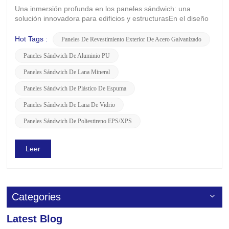
Una inmersión profunda en los paneles sándwich: una
solución innovadora para edificios y estructurasEn el diseño
y la construcción arquitectónicos modernos, la eficiencia, la
durabilidad y el rendimiento son consideraciones cruciales.
Hot Tags :
Paneles De Revestimiento Exterior De Acero Galvanizado
Los paneles sándwich se destacan como un material de
Paneles Sándwich De Aluminio PU
construcción...
Paneles Sándwich De Lana Mineral
Paneles Sándwich De Plástico De Espuma
Paneles Sándwich De Lana De Vidrio
Paneles Sándwich De Poliestireno EPS/XPS
Leer
Categories
Latest Blog