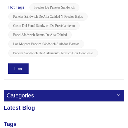
en conocer los precios globales de los paneles sándwich y si
hay promociones o descuentos en curso, LUSEN está aquí
Hot Tags :
Precios De Paneles Sándwich
para brindarle la siguiente información relevante. Acerca de
Paneles Sándwich De Alta Calidad Y Precios Bajos
los prec...
Costo Del Panel Sándwich De Preaislamiento
Panel Sándwich Barato De Alta Calidad
Los Mejores Paneles Sándwich Aislados Baratos
Paneles Sándwich De Aislamiento Térmico Con Descuento
Leer
Categories
Latest Blog
Tags