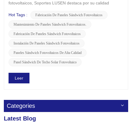
fotovoltaicos, Soportes LUSEN destaca por su calidad
superior y tecnología innovadora, emergiendo como líder en
la industria. Hoy profundicemos en los paneles sándwich
Hot Tags :
Fabricación De Paneles Sándwich Fotovoltaicos
fotovoltaicos de LUSEN y sus ventajas únicas. El diseño
Mantenimiento De Paneles Sándwich Fotovoltaicos.
único de los panel...
Fabricación De Paneles Sándwich Fotovoltaicos
Instalación De Paneles Sándwich Fotovoltaicos
Paneles Sándwich Fotovoltaicos De Alta Calidad
Panel Sándwich De Techo Solar Fotovoltaico
Leer
Categories
Latest Blog