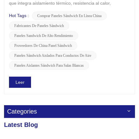
que integra aislamiento térmico, resistencia al calor,
protección contra incendios y capacidades de carga. Debido
a sus propiedades únicas y su amplia aplicabilidad, han
Hot Tags :
Comprar Paneles Sándwich En Línea China
demostrado un excelente potencial en diversos
Fabricantes De Paneles Sándwich
campos: Aplicaciones...
Paneles Sandwich De Alto Rendimiento
Proveedores De China Panel Sándwich
Paneles Sándwich Aislados Para Conductos De Aire
Paneles Aislantes Sándwich Para Salas Blancas
Leer
Categories
Latest Blog