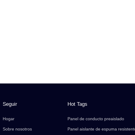
Seguir
Hot Tags
Hogar
Panel de conducto preaislado
Sobre nosotros
Panel aislante de espuma resistent