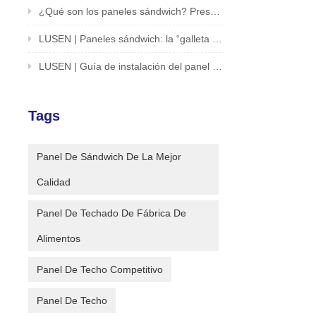
¿Qué son los paneles sándwich? Presentación de una solución innovadora para edificios y estructuras
LUSEN | Paneles sándwich: la “galleta sándwich” del mundo de la arquitectura
LUSEN | Guía de instalación del panel sándwich de desbloqueo en un segundo
Tags
Panel De Sándwich De La Mejor
Calidad
Panel De Techado De Fábrica De
Alimentos
Panel De Techo Competitivo
Panel De Techo