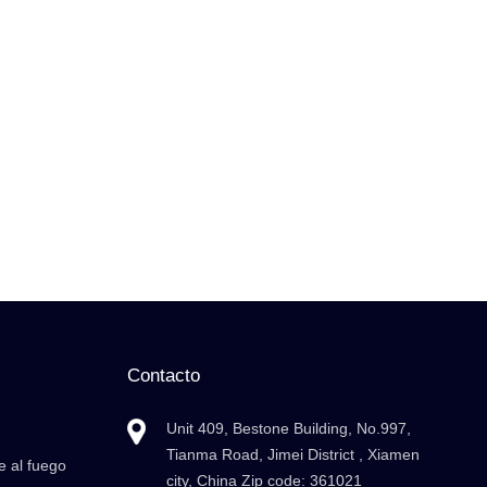
Contacto
Unit 409, Bestone Building, No.997,
Tianma Road, Jimei District , Xiamen
e al fuego
city, China Zip code: 361021