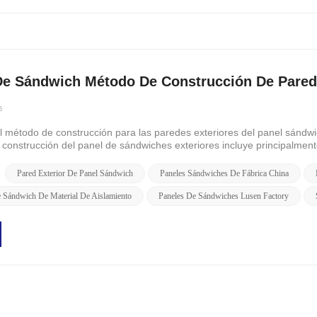
De Sándwich Método De Construcción De Pared 
5
l método de construcción para las paredes exteriores del panel sándw
construcción del panel de sándwiches exteriores incluye principalmente
n técnica...
Pared Exterior De Panel Sándwich
Paneles Sándwiches De Fábrica China
e Sándwich De Material De Aislamiento
Paneles De Sándwiches Lusen Factory