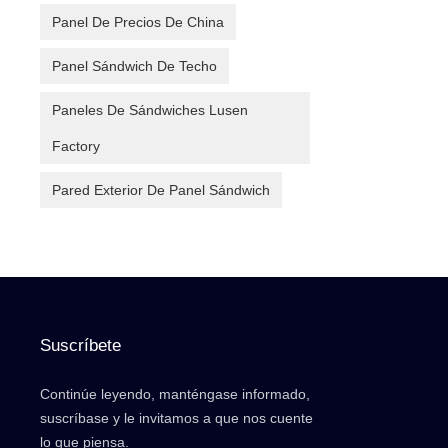
Panel De Precios De China
Panel Sándwich De Techo
Paneles De Sándwiches Lusen
Factory
Pared Exterior De Panel Sándwich
Suscríbete
Continúe leyendo, manténgase informado,
suscríbase y le invitamos a que nos cuente
lo que piensa.