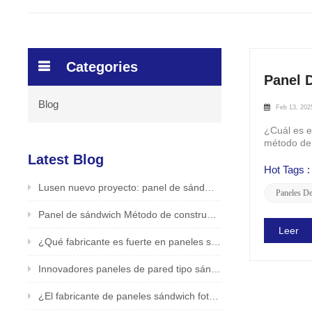
Categories
Panel 
Blog
Feb 13, 202
¿Cuál es e
método de 
Preparació
Latest Blog
Hot Tags :
Lusen nuevo proyecto: panel de sándwich PIR para la aplicación del techo en la fábrica de alimentos /bebidas
Paneles D
Panel de sándwich Método de construcción de pared exterior Lusen Factory presentado
Leer
¿Qué fabricante es fuerte en paneles sándwich fotovoltaicos? Productor confiable y seguro - LUSEN
Innovadores paneles de pared tipo sándwich fotovoltaicos de LUSEN (Xiamen) Co., Ltd.
¿El fabricante de paneles sándwich fotovoltaicos en China es bueno? Fabricante original LUSEN admite personalización