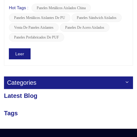
generalmente hechas de láminas de metal. Es un panel
aislante fabricado con espuma de poliuretano
Hot Tags :
Paneles Metálicos Aislados China
(PUF). Experimente la fuerza y el poder de Paneles de PU
Paneles Metálicos Aislantes De PU
Paneles Sándwich Aislados
LUSENLos paneles LUSEN PU son la...
Venta De Paneles Aislantes
Paneles De Acero Aislados
Paneles Prefabricados De PUF
Leer
Categories
Latest Blog
Tags